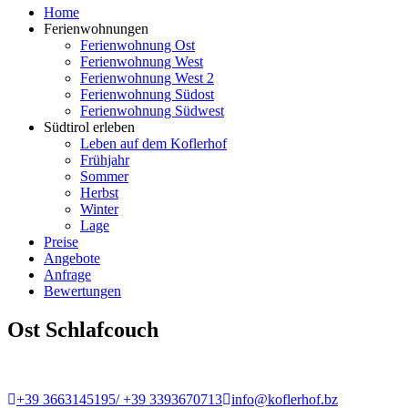
Home
Ferienwohnungen
Ferienwohnung Ost
Ferienwohnung West
Ferienwohnung West 2
Ferienwohnung Südost
Ferienwohnung Südwest
Südtirol erleben
Leben auf dem Koflerhof
Frühjahr
Sommer
Herbst
Winter
Lage
Preise
Angebote
Anfrage
Bewertungen
Ost Schlafcouch
+39 3663145195/ +39 3393670713
info@koflerhof.bz