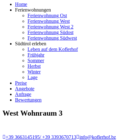
Home
Ferienwohnungen
Ferienwohnung Ost
Ferienwohnung West
Ferienwohnung West 2
Ferienwohnung Südost
Ferienwohnung Südwest
Südtirol erleben
Leben auf dem Koflerhof
Frühjahr
Sommer
Herbst
Winter
Lage
Preise
Angebote
Anfrage
Bewertungen
West Wohnraum 3
+39 3663145195/ +39 3393670713
info@koflerhof.bz