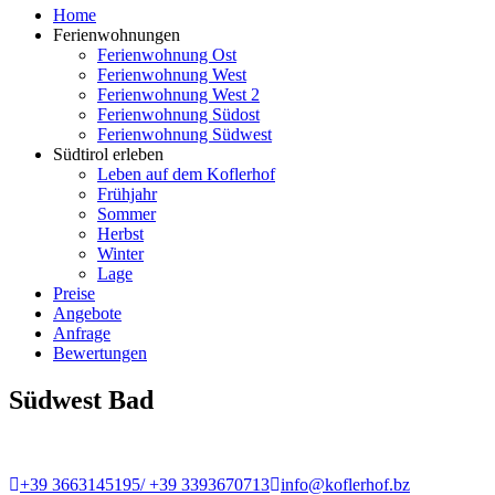
Home
Ferienwohnungen
Ferienwohnung Ost
Ferienwohnung West
Ferienwohnung West 2
Ferienwohnung Südost
Ferienwohnung Südwest
Südtirol erleben
Leben auf dem Koflerhof
Frühjahr
Sommer
Herbst
Winter
Lage
Preise
Angebote
Anfrage
Bewertungen
Südwest Bad
+39 3663145195/ +39 3393670713
info@koflerhof.bz