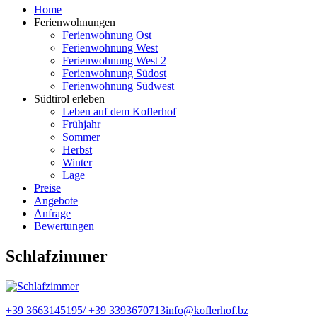
Home
Ferienwohnungen
Ferienwohnung Ost
Ferienwohnung West
Ferienwohnung West 2
Ferienwohnung Südost
Ferienwohnung Südwest
Südtirol erleben
Leben auf dem Koflerhof
Frühjahr
Sommer
Herbst
Winter
Lage
Preise
Angebote
Anfrage
Bewertungen
Schlafzimmer
+39 3663145195/ +39 3393670713
info@koflerhof.bz