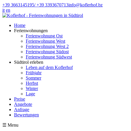
+39 3663145195/ +39 3393670713
info@koflerhof.bz
it
en
Home
Ferienwohnungen
Ferienwohnung Ost
Ferienwohnung West
Ferienwohnung West 2
Ferienwohnung Südost
Ferienwohnung Südwest
Südtirol erleben
Leben auf dem Koflerhof
Frühjahr
Sommer
Herbst
Winter
Lage
Preise
Angebote
Anfrage
Bewertungen
☰
Menu