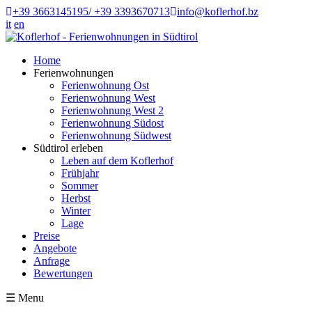
+39 3663145195/ +39 3393670713
info@koflerhof.bz
it
en
Home
Ferienwohnungen
Ferienwohnung Ost
Ferienwohnung West
Ferienwohnung West 2
Ferienwohnung Südost
Ferienwohnung Südwest
Südtirol erleben
Leben auf dem Koflerhof
Frühjahr
Sommer
Herbst
Winter
Lage
Preise
Angebote
Anfrage
Bewertungen
☰
Menu