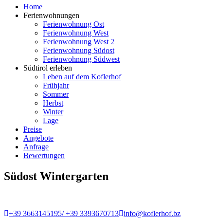
Home
Ferienwohnungen
Ferienwohnung Ost
Ferienwohnung West
Ferienwohnung West 2
Ferienwohnung Südost
Ferienwohnung Südwest
Südtirol erleben
Leben auf dem Koflerhof
Frühjahr
Sommer
Herbst
Winter
Lage
Preise
Angebote
Anfrage
Bewertungen
Südost Wintergarten
+39 3663145195/ +39 3393670713
info@koflerhof.bz