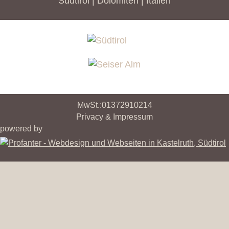
Südtirol | Dolomiten | Italien
MwSt.:01372910214
Privacy & Impressum
powered by