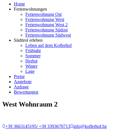
Home
Ferienwohnungen
Ferienwohnung Ost
Ferienwohnung West
Ferienwohnung West 2
Ferienwohnung Südost
Ferienwohnung Südwest
Südtirol erleben
Leben auf dem Koflerhof
Frühjahr
Sommer
Herbst
Winter
Lage
Preise
Angebote
Anfrage
Bewertungen
West Wohnraum 2
+39 3663145195/ +39 3393670713
info@koflerhof.bz