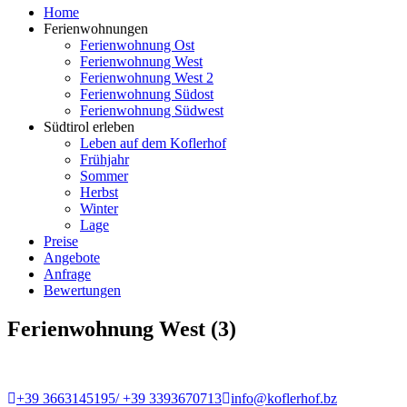
Home
Ferienwohnungen
Ferienwohnung Ost
Ferienwohnung West
Ferienwohnung West 2
Ferienwohnung Südost
Ferienwohnung Südwest
Südtirol erleben
Leben auf dem Koflerhof
Frühjahr
Sommer
Herbst
Winter
Lage
Preise
Angebote
Anfrage
Bewertungen
Ferienwohnung West (3)
+39 3663145195/ +39 3393670713
info@koflerhof.bz