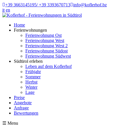
+39 3663145195/ +39 3393670713
info@koflerhof.bz
it
en
Home
Ferienwohnungen
Ferienwohnung Ost
Ferienwohnung West
Ferienwohnung West 2
Ferienwohnung Südost
Ferienwohnung Südwest
Südtirol erleben
Leben auf dem Koflerhof
Frühjahr
Sommer
Herbst
Winter
Lage
Preise
Angebote
Anfrage
Bewertungen
☰
Menu