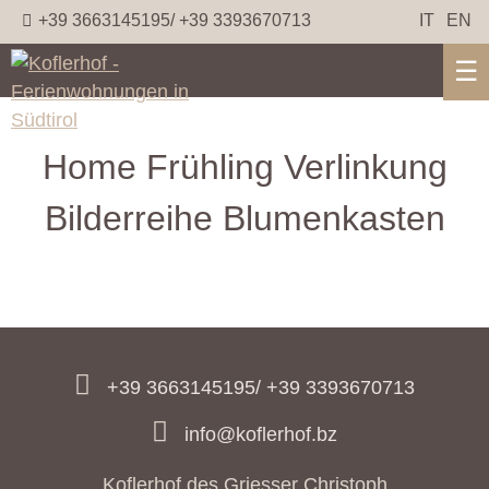
+39 3663145195/ +39 3393670713
IT
EN
☰
Home Frühling Verlinkung
Bilderreihe Blumenkasten
+39 3663145195/ +39 3393670713
info@koflerhof.bz
Koflerhof des Griesser Christoph