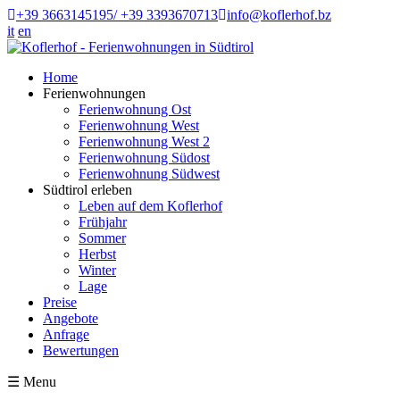
+39 3663145195/ +39 3393670713
info@koflerhof.bz
it
en
Home
Ferienwohnungen
Ferienwohnung Ost
Ferienwohnung West
Ferienwohnung West 2
Ferienwohnung Südost
Ferienwohnung Südwest
Südtirol erleben
Leben auf dem Koflerhof
Frühjahr
Sommer
Herbst
Winter
Lage
Preise
Angebote
Anfrage
Bewertungen
☰
Menu