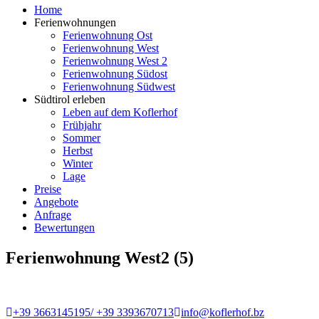
Home
Ferienwohnungen
Ferienwohnung Ost
Ferienwohnung West
Ferienwohnung West 2
Ferienwohnung Südost
Ferienwohnung Südwest
Südtirol erleben
Leben auf dem Koflerhof
Frühjahr
Sommer
Herbst
Winter
Lage
Preise
Angebote
Anfrage
Bewertungen
Ferienwohnung West2 (5)
+39 3663145195/ +39 3393670713
info@koflerhof.bz