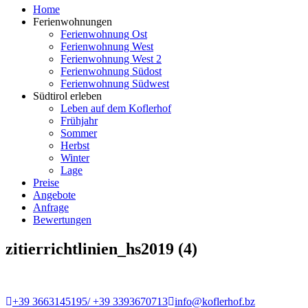
Home
Ferienwohnungen
Ferienwohnung Ost
Ferienwohnung West
Ferienwohnung West 2
Ferienwohnung Südost
Ferienwohnung Südwest
Südtirol erleben
Leben auf dem Koflerhof
Frühjahr
Sommer
Herbst
Winter
Lage
Preise
Angebote
Anfrage
Bewertungen
zitierrichtlinien_hs2019 (4)
+39 3663145195/ +39 3393670713
info@koflerhof.bz