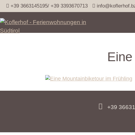
+39 3663145195/ +39 3393670713
info@koflerhof.b
Eine
+39 36631