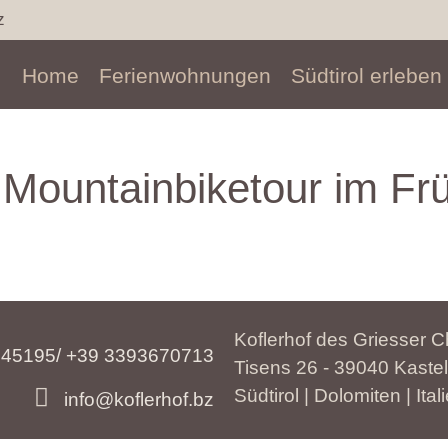
z
Home
Ferienwohnungen
Südtirol erleben
 Mountainbiketour im Frü
Koflerhof des Griesser C
45195/ +39 3393670713
Tisens 26 - 39040 Kastel
Südtirol | Dolomiten | Ital
info@koflerhof.bz