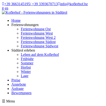
+39 3663145195/ +39 3393670713
info@koflerhof.bz
it
en
Home
Ferienwohnungen
Ferienwohnung Ost
Ferienwohnung West
Ferienwohnung West 2
Ferienwohnung Südost
Ferienwohnung Südwest
Südtirol erleben
Leben auf dem Koflerhof
Frühjahr
Sommer
Herbst
Winter
Lage
Preise
Angebote
Anfrage
Bewertungen
☰
Menu