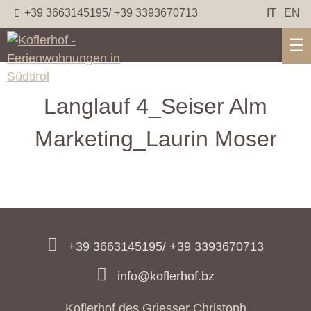
+39 3663145195/ +39 3393670713
IT
EN
☰
Langlauf 4_Seiser Alm
Marketing_Laurin Moser
+39 3663145195/ +39 3393670713
info@koflerhof.bz
Koflerhof des Griesser Christoph