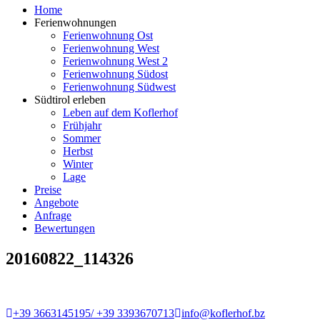
Home
Ferienwohnungen
Ferienwohnung Ost
Ferienwohnung West
Ferienwohnung West 2
Ferienwohnung Südost
Ferienwohnung Südwest
Südtirol erleben
Leben auf dem Koflerhof
Frühjahr
Sommer
Herbst
Winter
Lage
Preise
Angebote
Anfrage
Bewertungen
20160822_114326
+39 3663145195/ +39 3393670713
info@koflerhof.bz