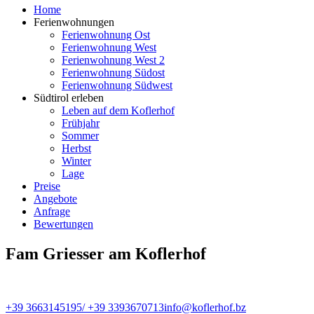
Home
Ferienwohnungen
Ferienwohnung Ost
Ferienwohnung West
Ferienwohnung West 2
Ferienwohnung Südost
Ferienwohnung Südwest
Südtirol erleben
Leben auf dem Koflerhof
Frühjahr
Sommer
Herbst
Winter
Lage
Preise
Angebote
Anfrage
Bewertungen
Fam Griesser am Koflerhof
+39 3663145195/ +39 3393670713
info@koflerhof.bz