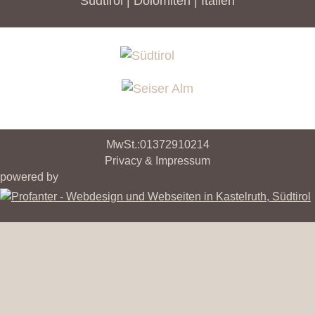
Südtirol | Dolomiten | Italien
MwSt.:01372910214
Privacy & Impressum
powered by