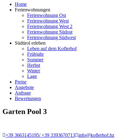
Home
Ferienwohnungen
Ferienwohnung Ost
Ferienwohnung West
Ferienwohnung West 2
Ferienwohnung Südost
Ferienwohnung Südwest
Südtirol erleben
Leben auf dem Koflerhof
Frühjahr
Sommer
Herbst
Winter
Lage
Preise
Angebote
Anfrage
Bewertungen
Garten Pool 3
+39 3663145195/ +39 3393670713
info@koflerhof.bz