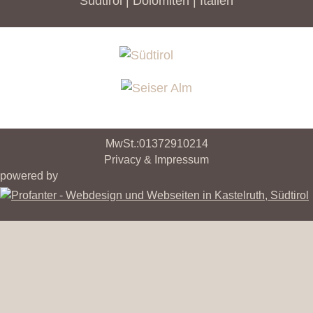
Südtirol | Dolomiten | Italien
MwSt.:01372910214
Privacy & Impressum
powered by