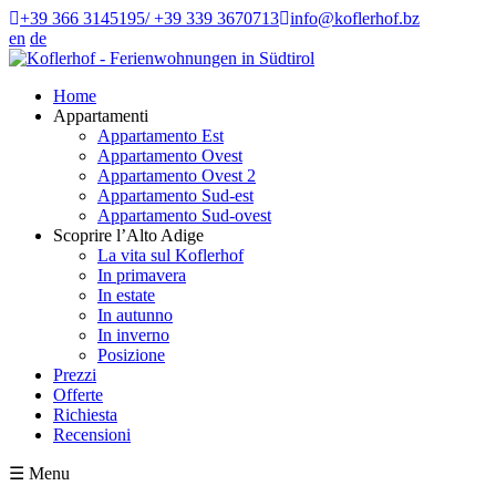
+39 366 3145195/ +39 339 3670713
info@koflerhof.bz
en
de
Home
Appartamenti
Appartamento Est
Appartamento Ovest
Appartamento Ovest 2
Appartamento Sud-est
Appartamento Sud-ovest
Scoprire l’Alto Adige
La vita sul Koflerhof
In primavera
In estate
In autunno
In inverno
Posizione
Prezzi
Offerte
Richiesta
Recensioni
☰
Menu