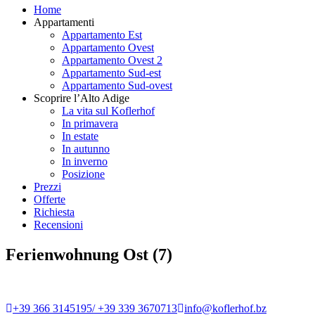
Home
Appartamenti
Appartamento Est
Appartamento Ovest
Appartamento Ovest 2
Appartamento Sud-est
Appartamento Sud-ovest
Scoprire l’Alto Adige
La vita sul Koflerhof
In primavera
In estate
In autunno
In inverno
Posizione
Prezzi
Offerte
Richiesta
Recensioni
Ferienwohnung Ost (7)
+39 366 3145195/ +39 339 3670713
info@koflerhof.bz