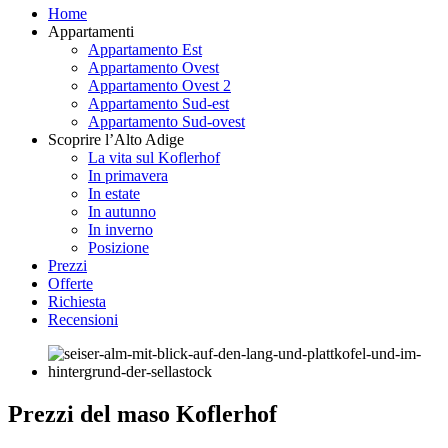
Home
Appartamenti
Appartamento Est
Appartamento Ovest
Appartamento Ovest 2
Appartamento Sud-est
Appartamento Sud-ovest
Scoprire l’Alto Adige
La vita sul Koflerhof
In primavera
In estate
In autunno
In inverno
Posizione
Prezzi
Offerte
Richiesta
Recensioni
Prezzi del maso Koflerhof