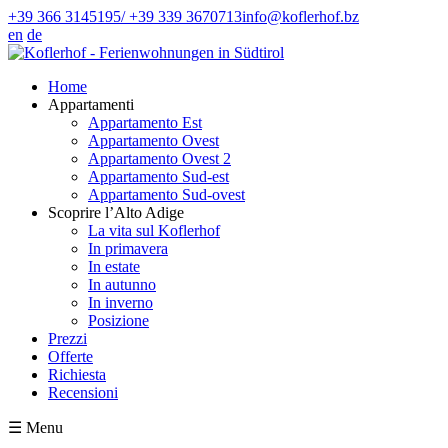
+39 366 3145195/ +39 339 3670713
info@koflerhof.bz
en
de
Home
Appartamenti
Appartamento Est
Appartamento Ovest
Appartamento Ovest 2
Appartamento Sud-est
Appartamento Sud-ovest
Scoprire l’Alto Adige
La vita sul Koflerhof
In primavera
In estate
In autunno
In inverno
Posizione
Prezzi
Offerte
Richiesta
Recensioni
☰
Menu