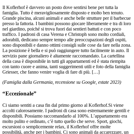
Il Koflerhof è davvero un posto dove sentirsi bene per tutta la
famiglia. Tutto è meravigliosamente disposto e molto ben tenuto.
Grande piscina, alcuni animali e anche belle strutture per il barbecue
presso la fattoria. I bambini possono giocare liberamente e tra di loro
nel giardino, poiché si trova fuori dai sentieri battuti e con poco
traffico. I padroni di casa Verena e Christoph sono molto cordiali,
adorabili, dedicano sempre tempo alle preoccupazioni degli ospiti,
sono disponibili e danno ottimi consigli sulle cose da fare nella zona.
La posizione è bella e si può raggiungere tutto facilmente in auto. Il
servizio pane giornaliero è altamente raccomandato. La cartellina
della casa è disponibile in tutti gli appartamenti ed è stata riempita
con tanto cuore e anima, tanti suggerimenti utili e foto della famiglia
Griesser, che fanno venire voglia di fare di più. […]
(Famiglia dalla Germania, recensione su Google, estate 2023)
“Eccezionale”
Ci siamo sentiti a casa fin dal primo giorno al Koflerhof.Si viene
accolti calorosamente. I padroni di casa sono estremamente gentili e
disponibili. Possiamo raccomandarlo al 100%. L’appartamento era
molto pulito e ordinato, c’è tutto quello che serve. Sport, giochi,
escursioni o semplicemente relax, il Koflerhof offre molte
possibilità, anche per i bambini. Ci sono animali da accarezzare, un