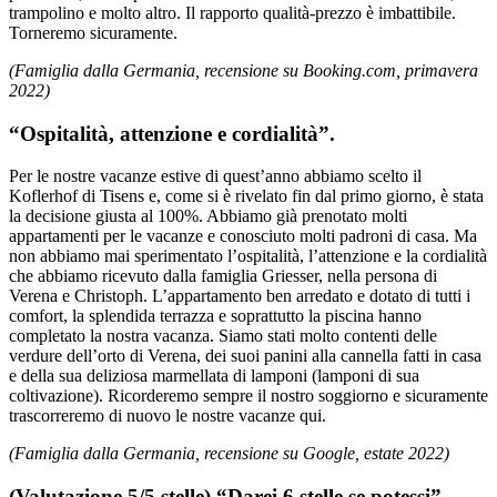
trampolino e molto altro. Il rapporto qualità-prezzo è imbattibile.
Torneremo sicuramente.
(Famiglia dalla Germania, recensione su Booking.com, primavera
2022)
“Ospitalità, attenzione e cordialità”.
Per le nostre vacanze estive di quest’anno abbiamo scelto il
Koflerhof di Tisens e, come si è rivelato fin dal primo giorno, è stata
la decisione giusta al 100%. Abbiamo già prenotato molti
appartamenti per le vacanze e conosciuto molti padroni di casa. Ma
non abbiamo mai sperimentato l’ospitalità, l’attenzione e la cordialità
che abbiamo ricevuto dalla famiglia Griesser, nella persona di
Verena e Christoph. L’appartamento ben arredato e dotato di tutti i
comfort, la splendida terrazza e soprattutto la piscina hanno
completato la nostra vacanza. Siamo stati molto contenti delle
verdure dell’orto di Verena, dei suoi panini alla cannella fatti in casa
e della sua deliziosa marmellata di lamponi (lamponi di sua
coltivazione). Ricorderemo sempre il nostro soggiorno e sicuramente
trascorreremo di nuovo le nostre vacanze qui.
(Famiglia dalla Germania, recensione su Google, estate 2022)
(Valutazione 5/5 stelle) “Darei 6 stelle se potessi”.