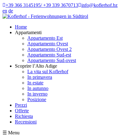
+39 366 3145195/ +39 339 3670713
info@koflerhof.bz
en
de
Home
Appartamenti
Appartamento Est
Appartamento Ovest
Appartamento Ovest 2
Appartamento Sud-est
Appartamento Sud-ovest
Scoprire l’Alto Adige
La vita sul Koflerhof
In primavera
In estate
In autunno
In inverno
Posizione
Prezzi
Offerte
Richiesta
Recensioni
☰
Menu