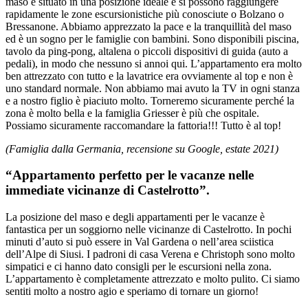
maso è situato in una posizione ideale e si possono raggiungere
rapidamente le zone escursionistiche più conosciute o Bolzano o
Bressanone. Abbiamo apprezzato la pace e la tranquillità del maso
ed è un sogno per le famiglie con bambini. Sono disponibili piscina,
tavolo da ping-pong, altalena o piccoli dispositivi di guida (auto a
pedali), in modo che nessuno si annoi qui. L’appartamento era molto
ben attrezzato con tutto e la lavatrice era ovviamente al top e non è
uno standard normale. Non abbiamo mai avuto la TV in ogni stanza
e a nostro figlio è piaciuto molto. Torneremo sicuramente perché la
zona è molto bella e la famiglia Griesser è più che ospitale.
Possiamo sicuramente raccomandare la fattoria!!! Tutto è al top!
(Famiglia dalla Germania, recensione su Google, estate 2021)
“Appartamento perfetto per le vacanze nelle
immediate vicinanze di Castelrotto”.
La posizione del maso e degli appartamenti per le vacanze è
fantastica per un soggiorno nelle vicinanze di Castelrotto. In pochi
minuti d’auto si può essere in Val Gardena o nell’area sciistica
dell’Alpe di Siusi. I padroni di casa Verena e Christoph sono molto
simpatici e ci hanno dato consigli per le escursioni nella zona.
L’appartamento è completamente attrezzato e molto pulito. Ci siamo
sentiti molto a nostro agio e speriamo di tornare un giorno!