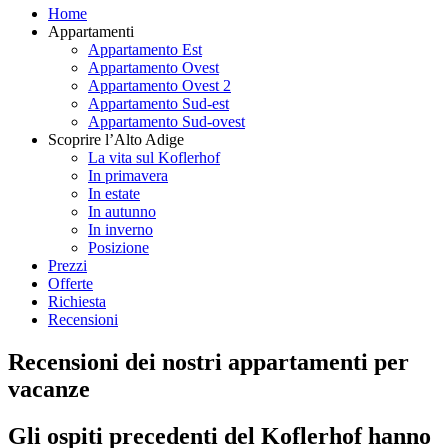
Home
Appartamenti
Appartamento Est
Appartamento Ovest
Appartamento Ovest 2
Appartamento Sud-est
Appartamento Sud-ovest
Scoprire l’Alto Adige
La vita sul Koflerhof
In primavera
In estate
In autunno
In inverno
Posizione
Prezzi
Offerte
Richiesta
Recensioni
Recensioni dei nostri appartamenti per
vacanze
Gli ospiti precedenti del Koflerhof hanno