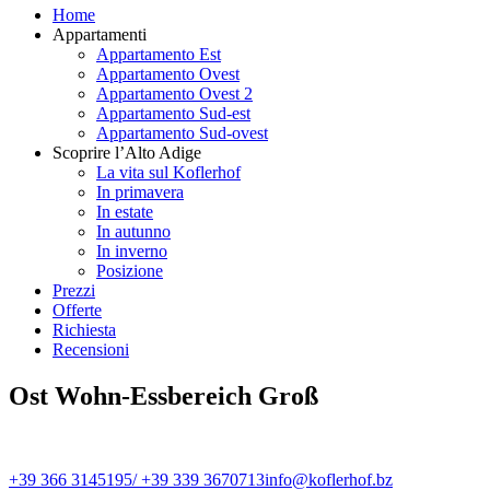
Home
Appartamenti
Appartamento Est
Appartamento Ovest
Appartamento Ovest 2
Appartamento Sud-est
Appartamento Sud-ovest
Scoprire l’Alto Adige
La vita sul Koflerhof
In primavera
In estate
In autunno
In inverno
Posizione
Prezzi
Offerte
Richiesta
Recensioni
Ost Wohn-Essbereich Groß
+39 366 3145195/ +39 339 3670713
info@koflerhof.bz