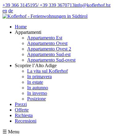
+39 366 3145195/ +39 339 3670713
info@koflerhof.bz
en
de
Home
Appartamenti
Appartamento Est
Appartamento Ovest
Appartamento Ovest 2
Appartamento Sud-est
Appartamento Sud-ovest
Scoprire l’Alto Adige
La vita sul Koflerhof
In primavera
In estate
In autunno
In inverno
Posizione
Prezzi
Offerte
Richiesta
Recensioni
☰
Menu