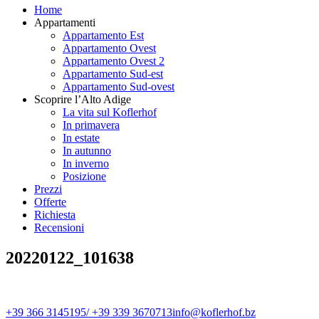
Home
Appartamenti
Appartamento Est
Appartamento Ovest
Appartamento Ovest 2
Appartamento Sud-est
Appartamento Sud-ovest
Scoprire l’Alto Adige
La vita sul Koflerhof
In primavera
In estate
In autunno
In inverno
Posizione
Prezzi
Offerte
Richiesta
Recensioni
20220122_101638
+39 366 3145195/ +39 339 3670713
info@koflerhof.bz