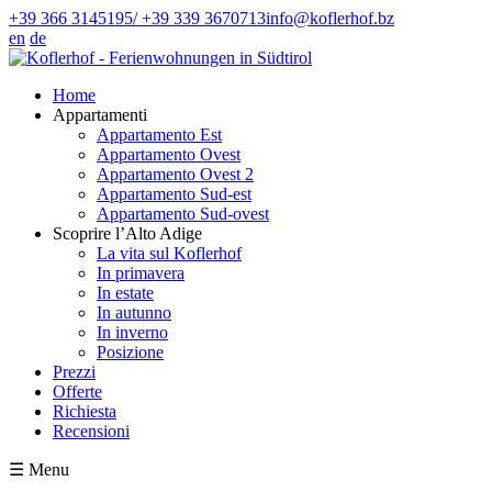
+39 366 3145195/ +39 339 3670713
info@koflerhof.bz
en
de
Home
Appartamenti
Appartamento Est
Appartamento Ovest
Appartamento Ovest 2
Appartamento Sud-est
Appartamento Sud-ovest
Scoprire l’Alto Adige
La vita sul Koflerhof
In primavera
In estate
In autunno
In inverno
Posizione
Prezzi
Offerte
Richiesta
Recensioni
☰
Menu